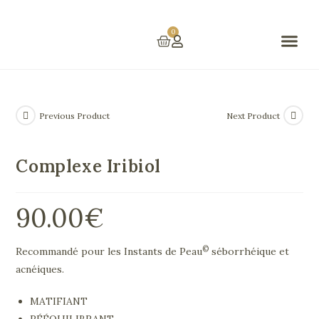
0
Prestations Et Tarifs
Previous Product
Next Product
Complexe Iribiol
90.00
€
©
Recommandé pour les Instants de Peau
séborrhéique et
acnéiques.
MATIFIANT