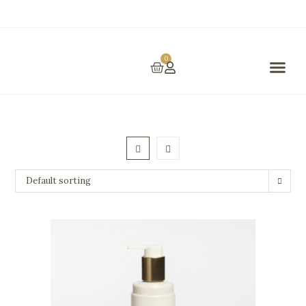
0
Prestations Et Tarifs
Default sorting