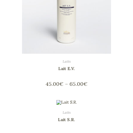
Laits
Lait E.V.
45.00
€
–
65.00
€
Laits
Lait S.R.