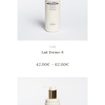
Laits
Lait Dermo-S
42.00
€
–
62.00
€